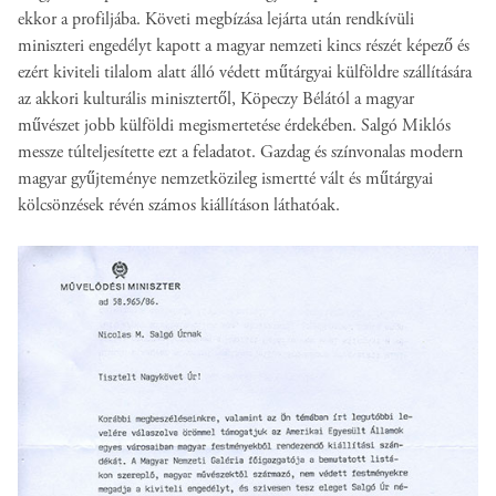
ekkor a profiljába. Követi megbízása lejárta után rendkívüli
miniszteri engedélyt kapott a magyar nemzeti kincs részét képező és
ezért kiviteli tilalom alatt álló védett műtárgyai külföldre szállítására
az akkori kulturális minisztertől, Köpeczy Bélától a magyar
művészet jobb külföldi megismertetése érdekében. Salgó Miklós
messze túlteljesítette ezt a feladatot. Gazdag és színvonalas modern
magyar gyűjteménye nemzetközileg ismertté vált és műtárgyai
kölcsönzések révén számos kiállításon láthatóak.