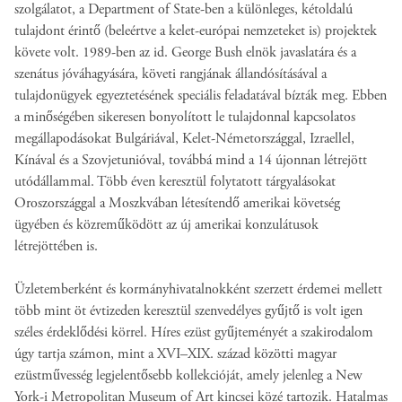
szolgálatot, a Department of State-ben a különleges, kétoldalú
tulajdont érintő (beleértve a kelet-európai nemzeteket is) projektek
követe volt. 1989-ben az id. George Bush elnök javaslatára és a
szenátus jóváhagyására, követi rangjának állandósításával a
tulajdonügyek egyeztetésének speciális feladatával bízták meg. Ebben
a minőségében sikeresen bonyolított le tulajdonnal kapcsolatos
megállapodásokat Bulgáriával, Kelet-Németországgal, Izraellel,
Kínával és a Szovjetunióval, továbbá mind a 14 újonnan létrejött
utódállammal. Több éven keresztül folytatott tárgyalásokat
Oroszországgal a Moszkvában létesítendő amerikai követség
ügyében és közreműködött az új amerikai konzulátusok
létrejöttében is.
Üzletemberként és kormányhivatalnokként szerzett érdemei mellett
több mint öt évtizeden keresztül szenvedélyes gyűjtő is volt igen
széles érdeklődési körrel. Híres ezüst gyűjteményét a szakirodalom
úgy tartja számon, mint a XVI‒XIX. század közötti magyar
ezüstművesség legjelentősebb kollekcióját, amely jelenleg a New
York-i Metropolitan Museum of Art kincsei közé tartozik. Hatalmas