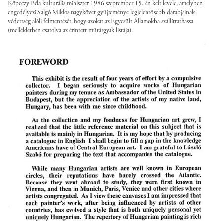
Köpeczy Béla kulturális miniszter 1986 szeptember 15.-én kelt levele, amelyben
engedélyezi Salgó Miklós nagykövet gyűjteménye legjelentősebb darabjainak
védettség alóli felmentését, hogy azokat az Egyesült Államokba szállíttathassa
(mellékletben csatolva az érintett műtárgyak listája).