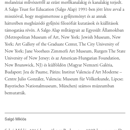
melanéziai művészettől az ezüst merőkanalakig és kanalakig terjedt.
A Salgo Trust for Education (Salgo Alap) 1991-ben jött létre avval a
misszióval, hogy megismertesse a gyűjteményt és az annak
hátterében meghúzódó gyűjtési filozófiát kutatások és kiállítások
támogatása révén. A Salgo Alap műtárgyait az Egyesült Államokban
(Metropolitan Museum of Art, New York; Jewish Museum, New
York; Art Gallery of the Graduate Center, The City University of
New York; Jane Voorhees Zimmerli Art Museum, Rutgers The State
University of New Jersey; és az American-Hungarian Foundation,
New Brunswick, NJ) és külföldön (Magyar Nemzeti Galéria,
Budapest; Jeu de Paume, Párizs; Institut Valencia d’Art Moderne –
Centre Julio González, Valencia; Museum für Völkerkunde, Lipcse;
Bayerisches Nationalmuseum, München) számos múzeumban
bemutatták.
Salgó Miklós