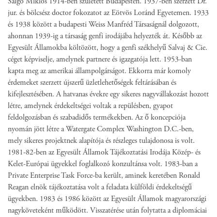
Salgó Miklós 1914-ben született Budapesten. 1937-ben szerzett Dr.
jur. és bölcsész doctor fokozatot az Eötvös Loránd Egyetemen. 1933
és 1938 között a budapesti Weiss Manfréd Társaságnál dolgozott,
ahonnan 1939-ig a társaság genfi irodájába helyezték át. Később az
Egyesült Államokba költözött, hogy a genfi székhelyű Salvaj & Cie.
céget képviselje, amelynek partnere és igazgatója lett. 1953-ban
kapta meg az amerikai állampolgárságot. Ekkorra már komoly
érdemeket szerzett újszerű üzletlehetőségek feltárásában és
kifejlesztésében. A hatvanas évekre egy sikeres nagyvállakozást hozott
létre, amelynek érdekeltségei voltak a repülésben, gyapot
feldolgozásban és szabadidős termékekben. Az ő koncepciója
nyomán jött létre a Watergate Complex Washington D.C.-ben,
mely sikeres projektnek alapítója és részleges tulajdonosa is volt.
1981-82-ben az Egyesült Államok Tájékoztatási Irodája Közép- és
Kelet-Európai ügyekkel foglalkozó konzultánsa volt. 1983-ban a
Private Enterprise Task Force-ba került, aminek keretében Ronald
Reagan elnök tájékoztatása volt a feladata külföldi érdekeltségű
ügyekben. 1983 és 1986 között az Egyesült Államok magyarországi
nagyköveteként működött. Visszatérése után folytatta a diplomáciai