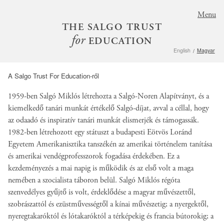
S
Menu
k
THE SALGO TRUST
i
for
EDUCATION
p
English
Magyar
t
o
A Salgo Trust For Education-ről
m
a
1959-ben Salgó Miklós létrehozta a Salgó-Noren Alapítványt, és a
i
kiemelkedő tanári munkát értékelő Salgó-díjat, avval a céllal, hogy
n
az odaadó és inspiratív tanári munkát elismerjék és támogassák.
c
1982-ben létrehozott egy státuszt a budapesti Eötvös Loránd
o
Egyetem Amerikanisztika tanszékén az amerikai történelem tanítása
n
és amerikai vendégprofesszorok fogadása érdekében. Ez a
t
kezdeményezés a mai napig is működik és az első volt a maga
e
nemében a szocialista táboron belül. Salgó Miklós régóta
n
szenvedélyes gyűjtő is volt, érdeklődése a magyar művészettől,
t
szobrászattól és ezüstművességtől a kínai művészetig; a nyergektől,
nyeregtakaróktól és lótakaróktól a térképekig és francia bútorokig; a