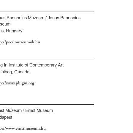
nus Pannonius Múzeum / Janus Pannonius
seum
cs, Hungary
tp://pecsimuzeumok.hu
g In Institute of Contemporary Art
nnipeg, Canada
p://www.plugin.org
nst Múzeum / Ernst Museum
dapest
tp://www.ernstmuzeum.hu