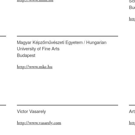
Sci
Bu
htt
Magyar Képzőművészeti Egyetem / Hungarian
University of Fine Arts
Budapest
http://www.mke.hu
Victor Vasarely
Art
http://www.vasarely.com
htt