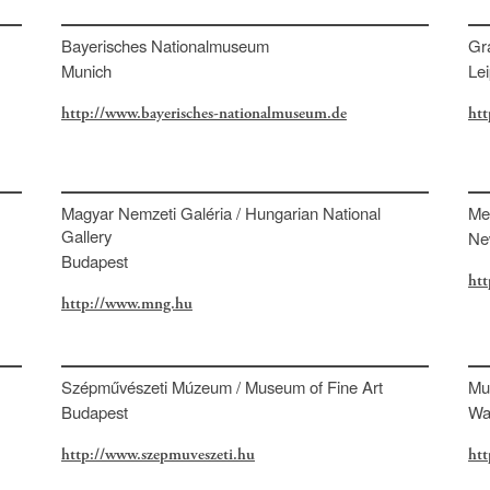
Bayerisches Nationalmuseum
Gr
Munich
Lei
http://www.bayerisches-nationalmuseum.de
htt
Magyar Nemzeti Galéria / Hungarian National
Me
Gallery
Ne
Budapest
ht
http://www.mng.hu
Szépművészeti Múzeum / Museum of Fine Art
Mu
Budapest
Wa
http://www.szepmuveszeti.hu
htt