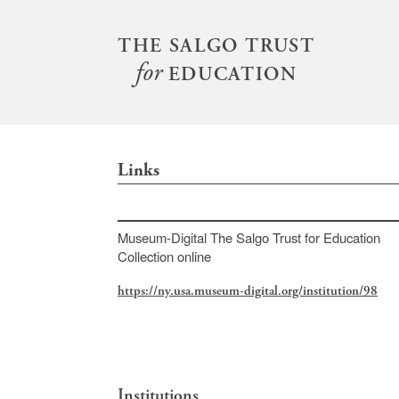
S
k
THE SALGO TRUST
Main
i
for
menu
EDUCATION
p
t
o
m
Links
a
i
n
Museum-Digital The Salgo Trust for Education
c
Collection online
o
https://ny.usa.museum-digital.org/institution/98
n
t
e
n
Institutions
t