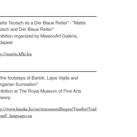
ttis Teutsch és a Der Blaue Reiter" / "Mattis
utsch and Der Blaue Reiter"
ibition organized by MissionArt Galéria,
dapest
p://mattis.kfki.hu
 the footsteps of Bartók. Lajos Vajda and
ngarian Surrealism"
ibition at The Royal Museum of Fine Arts
twerp
p://www.kmska.be/en/tentoonstellingen/Voorbij/Vajd
tml?_language=en