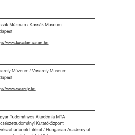
ssák Múzeum / Kassák Museum
dapest
tp://www.kassakmuzeum.hu
sarely Múzeum / Vasarely Museum
dapest
p://www.vasarely.hu
gyar Tudományos Akadémia MTA
lcsészettudományi Kutatóközpont
észettörténeti Intézet / Hungarian Academy of