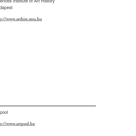
ences Institute of Art History
dapest
p://www.arthist.mta.hu
pool
p://www.artpool.hu