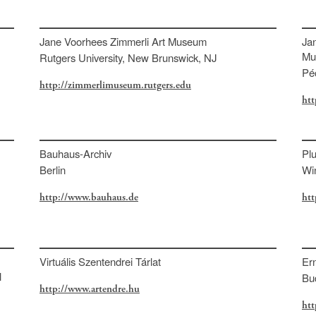
Jane Voorhees Zimmerli Art Museum
Ja
Mu
Rutgers University, New Brunswick, NJ
Pé
http://zimmerlimuseum.rutgers.edu
ht
Bauhaus-Archiv
Plu
Berlin
Wi
http://www.bauhaus.de
htt
Virtuális Szentendrei Tárlat
Er
l
Bu
http://www.artendre.hu
ht