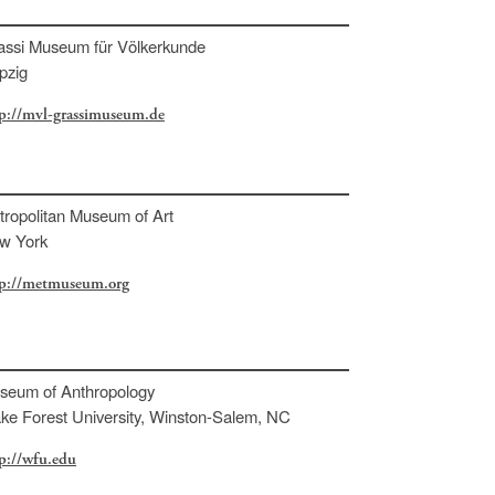
assi Museum für Völkerkunde
pzig
p://mvl-grassimuseum.de
tropolitan Museum of Art
w York
tp://metmuseum.org
seum of Anthropology
ke Forest University, Winston-Salem, NC
p://wfu.edu