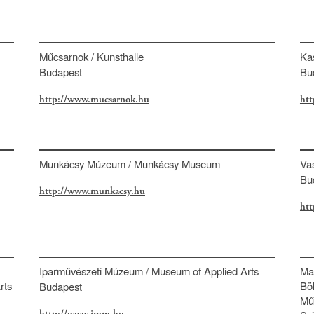
Műcsarnok / Kunsthalle
Ka
Budapest
Bu
http://www.mucsarnok.hu
ht
Munkácsy Múzeum / Munkácsy Museum
Va
Bu
http://www.munkacsy.hu
htt
Iparművészeti Múzeum / Museum of Applied Arts
Ma
rts
Bö
Budapest
Műv
http://www.imm.hu