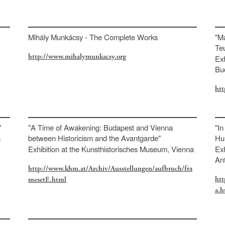
Mihály Munkácsy - The Complete Works
"Ma
Te
http://www.mihalymunkacsy.org
Exh
Bu
htt
"
"A Time of Awakening: Budapest and Vienna
"In
between Historicism and the Avantgarde"
Hu
n
Exhibition at the Kunsthistorisches Museum, Vienna
Exh
An
http://www.khm.at/Archiv/Ausstellungen/aufbruch/fra
htt
mesetE.html
a.h