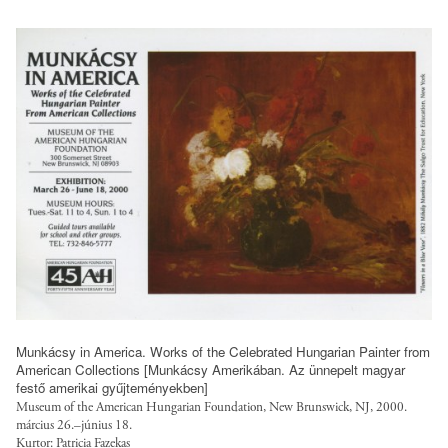
l
t
s
l
y
i
/
l
t
p
e
e
u
s
s
b
/
/
l
l
d
i
o
e
c
a
f
/
n
a
l
e
u
o
d
l
a
-
t
n
w
/
s
Munkácsy in America. Works of the Celebrated Hungarian Painter from
o
f
/
American Collections [Munkácsy Amerikában. Az ünnepelt magyar
r
i
festő amerikai gyűjteményekben]
l
k
l
Museum of the American Hungarian Foundation, New Brunswick, NJ, 2000.
o
-
március 26.–június 18.
e
a
Kurtor: Patricia Fazekas