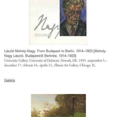
l
p
e
u
s
b
/
l
l
i
o
c
a
/
n
l
László Moholy-Nagy. From Budapest to Berlin, 1914–1923 [Moholy-
e
o
Nagy László. Budapestről Berlinbe, 1914–1923]
d
University Gallery, University of Delaware, Newark, DE, 1995. szeptember 5.–
a
-
december 17.; február 16.–április 12., Illinois Art Gallery, Chicago, IL.
n
w
s
h
o
Galéria
/
t
r
l
t
k
o
p
-
a
:
f
n
/
u
s
/
l