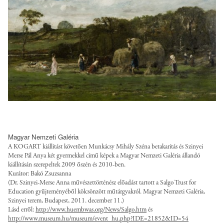
/
l
/
b
l
/
l
/
d
.
i
s
o
p
e
j
c
a
a
u
f
p
/
l
n
b
a
g
l
g
e
l
u
?
o
o
d
i
l
i
a
t
-
c
t
t
n
r
w
/
/
o
s
u
o
l
f
k
/
s
r
o
i
=
l
t
k
a
l
9
Magyar Nemzeti Galéria
o
.
-
n
e
A
A KOGART kiállítást követően Munkácsy Mihály Széna betakarítás és Szinyei
a
o
f
Merse Pál Anya két gyermekkel című képek a Magyar Nemzeti Galéria állandó
s
s
t
n
kiállításán szerepeltek 2009 őszén és 2010-ben.
r
u
/
/
Z
Kurátor: Bakó Zsuzsanna
s
g
l
l
s
w
(Dr. Szinyei-Merse Anna művészettörténész előadást tartott a Salgo Trust for
-
/
l
Education gyűjteményéből kölcsönzött műtárgyakról. Magyar Nemzeti Galéria,
o
t
t
7
Szinyei terem, Budapest, 2011. december 11.)
s
/
a
y
v
Lásd erről:
http://www.huembwas.org/News/Salgo.htm
és
-
i
p
n
l
Y
http://www.museum.hu/museum/event_hu.php?IDE=21852&ID=54
w