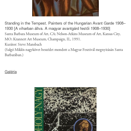
Standing in the Tempest. Painters of the Hungarian Avant Garde 1908–
1930 [A viharban állva. A magyar avantgárd festői 1908–1930]
Santa Barbara Museum of Art, CA; Nelson-Atkins Museum of Art, Kansas City,
MO; Krannert Art Museum, Champaign, IL, 1991.
Kurátor: Steve Mansbach
(Salgó Miklós nagykövet beszédet mondott a Magyar Fesztivál megnyitásán Santa
Barbarában.)
h
Galéria
t
t
p
:
/
/
s
a
l