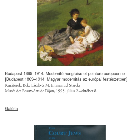
_
s
l
1
a
/
.
l
p
j
g
u
p
o
b
e
t
l
g
r
i
?
u
c
i
s
/
t
t
l
Budapest 1869–1914. Modernité hongroise et peinture européenne
o
.
o
[Budapest 1869–1914. Magyar modernitás az európai festészetben]
k
o
Kurátorok: Beke László és M. Emmanuel Starcky
a
=
Musée des Beaux-Arts de Dijon, 1995. július 2.–október 8.
r
n
p
g
s
h
j
/
Galéria
/
t
E
s
l
t
l
i
o
p
v
t
a
:
Y
e
n