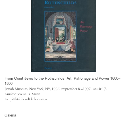
/
W
s
s
/
F
/
_
s
d
2
a
e
.
l
f
j
g
a
p
o
u
e
t
l
g
r
t
?
u
/
i
s
f
t
t
From Court Jews to the Rothschilds: Art, Patronage and Power 1600–
i
o
.
1800
l
k
o
Jewish Museum, New York, NY, 1996. szeptember 8.–1997. január 17.
e
=
Kurátor: Vivian B. Mann
r
Két játéktábla volt kölcsönözve
s
D
g
/
h
/
h
s
9
Galéria
s
t
t
s
i
t