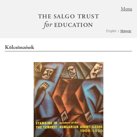
S
Menu
k
THE SALGO TRUST
i
for
EDUCATION
p
English
Magyar
t
o
Kölcsönzések
m
a
i
n
c
o
n
t
e
n
t