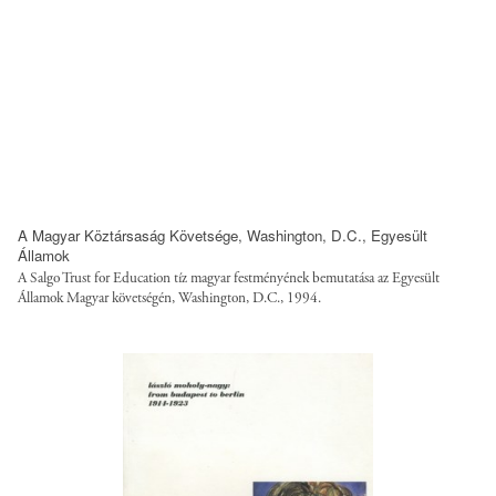
s
/
/
d
l
e
o
f
a
a
n
u
e
l
d
t
-
/
A Magyar Köztársaság Követsége, Washington, D.C., Egyesült
w
Államok
f
o
A Salgo Trust for Education tíz magyar festményének bemutatása az Egyesült
i
Államok Magyar követségén, Washington, D.C., 1994.
r
l
k
e
-
s
f
/
u
s
l
t
l
y
/