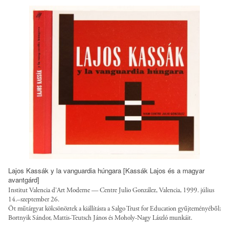
y
3
t
p
l
C
e
:
e
y
s
/
s
r
/
/
/
d
s
l
e
a
o
f
l
a
a
g
n
u
o
e
l
t
d
t
r
-
/
u
w
f
s
o
i
t
Lajos Kassák y la vanguardia húngara [Kassák Lajos és a magyar
r
l
.
avantgárd]
k
e
o
Institut Valencia d’Art Moderne — Centre Julio González, Valencia, 1999. július
-
14.–szeptember 26.
s
r
f
Öt műtárgyat kölcsönöztek a kiállításra a Salgo Trust for Education gyűjteményéből;
/
g
Bortnyik Sándor, Mattis-Teutsch János és Moholy-Nagy László munkáit.
u
s
/