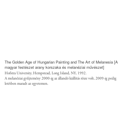
d
a
e
l
f
g
a
o
u
t
l
r
t
u
/
s
f
t
The Golden Age of Hungarian Painting and The Art of Melanesia [A
i
.
magyar festészet arany korszaka és melanéziai művészet]
l
o
Hofstra University, Hempstead, Long Island, NY, 1992.
e
A melanéziai gyűjtemény 2000-ig az állandó kiállítás része volt, 2009-ig pedig
r
letétben maradt az egyetemen.
s
g
/
/
s
s
t
i
y
t
l
e
e
s