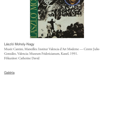
g
o
t
r
u
s
t
László Moholy-Nagy
.
Musée Cantini, Marseilles; Institut Valencia d’Art Moderne — Centre Julio
o
González, Valencia; Museum Fridericianum, Kassel, 1991.
Főkurátor: Catherine David
r
g
h
/
Galéria
t
s
t
i
p
t
:
e
/
s
/
/
s