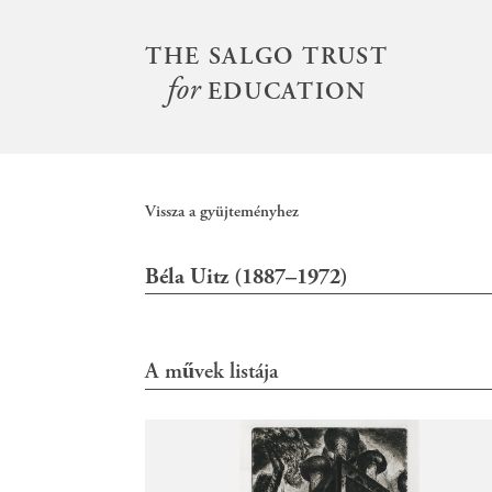
S
k
THE SALGO TRUST
Main
i
for
menu
EDUCATION
p
t
o
m
Vissza a gyüjteményhez
a
i
Béla Uitz (1887–1972)
n
c
o
n
A művek listája
t
e
n
t