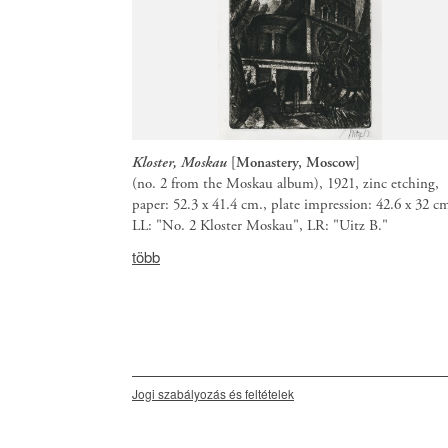
Kloster, Moskau
[Monastery, Moscow]
(no. 2 from the Moskau album), 1921, zinc etching,
paper: 52.3 x 41.4 cm., plate impression: 42.6 x 32 cm
LL: "No. 2 Kloster Moskau", LR: "Uitz B."
Provenance:
több
Bajkay
1987,
#435.
Secondary
Jogi szabályozás és feltételek
menu