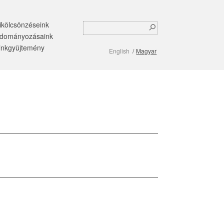
ikölcsönzéseink
Search
Keresés
dományozásaink
form
inkgyüjtemény
English
Magyar