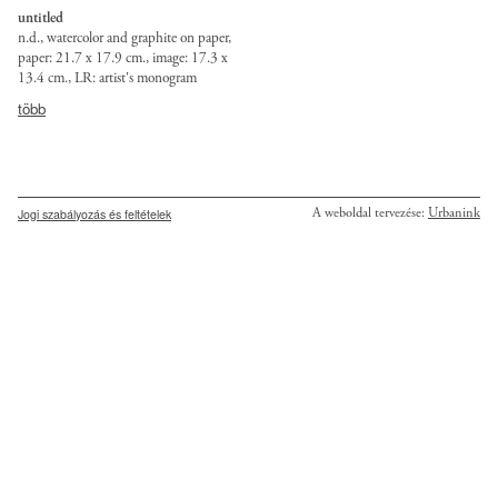
untitled
n.d., watercolor and graphite on paper,
paper: 21.7 x 17.9 cm., image: 17.3 x
13.4 cm., LR: artist's monogram
több
Secondary
A weboldal tervezése:
Urbanink
Jogi szabályozás és feltételek
menu