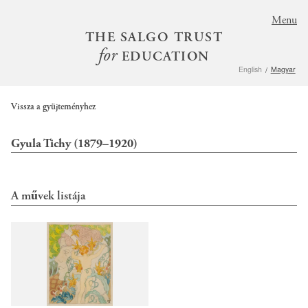
S
Menu
k
THE SALGO TRUST
i
for
EDUCATION
p
English
Magyar
t
o
m
Vissza a gyüjteményhez
a
i
Gyula Tichy (1879–1920)
n
c
o
A művek listája
n
t
e
n
t