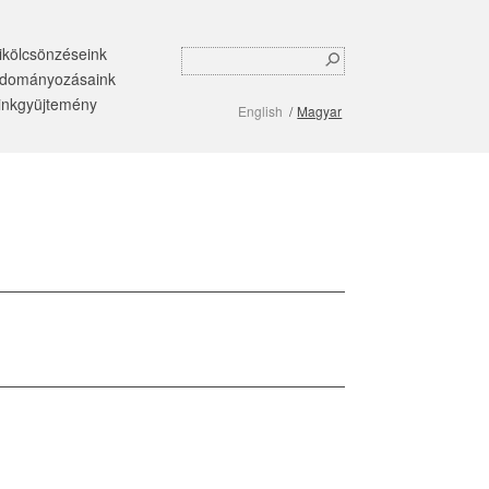
ikölcsönzéseink
Search
Keresés
dományozásaink
form
inkgyüjtemény
English
Magyar