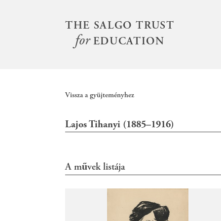
S
k
THE SALGO TRUST
Main
i
for
menu
EDUCATION
p
t
o
m
Vissza a gyüjteményhez
a
i
Lajos Tihanyi (1885–1916)
n
c
o
n
A művek listája
t
e
n
t