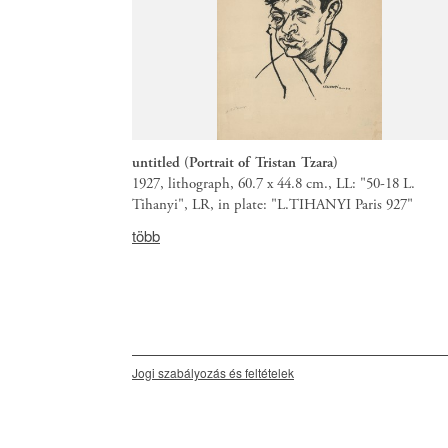
untitled (Portrait of Tristan Tzara)
1927, lithograph, 60.7 x 44.8 cm., LL: "50-18 L.
Tihanyi", LR, in plate: "L.TIHANYI Paris 927"
több
Secondary
Jogi szabályozás és feltételek
menu