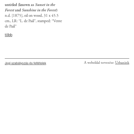
untitled (known as
Sunset in the
Forest
and
Sunshine in the Forest
)
n.d. [1875], oil on wood, 31 x 45.5
cm., LR: “L. de Paál”, stamped: “Vente
de Paál”
Provenance:
több
Private
Considered
collection,
Hungary’s
Buenos
best
Aires.
19th-
century
Secondary
A weboldal tervezése:
Urbanink
Jogi szabályozás és feltételek
landscape
menu
painter,
the
Transylvanian
Paál
began
his
artistic
studies
at
the
Viennese
Academy,