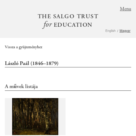
S
Menu
k
THE SALGO TRUST
i
for
EDUCATION
p
English
Magyar
t
o
m
Vissza a gyüjteményhez
a
i
László Paál (1846–1879)
n
c
o
A művek listája
n
t
e
n
t